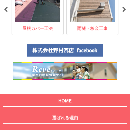
事
屋根カバー工法
雨樋・板金工事
HOME
選ばれる理由