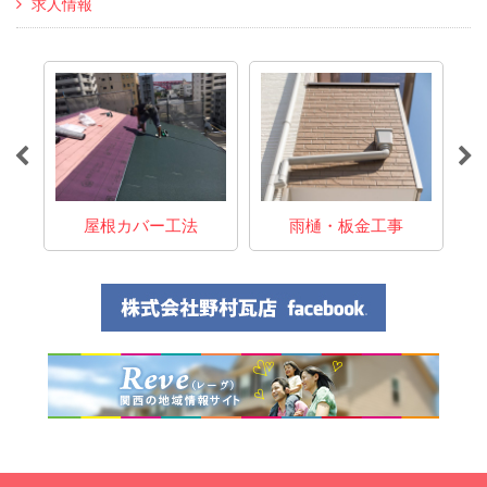
求人情報
事
屋根カバー工法
雨樋・板金工事