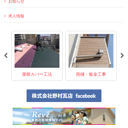
お知らせ
求人情報
事
屋根カバー工法
雨樋・板金工事