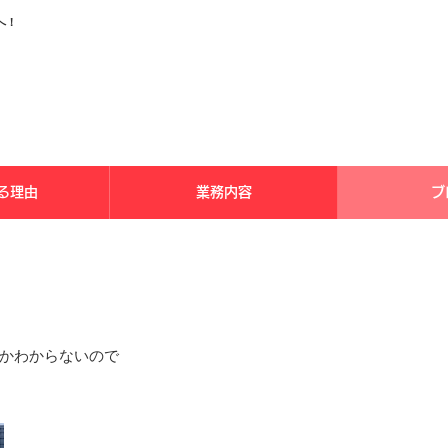
へ！
る理由
業務内容
ブ
るかわからないので