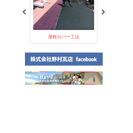
え工事
屋根カバー工法
雨樋・