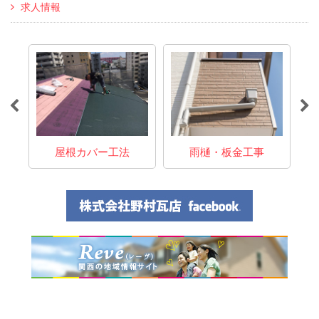
求人情報
事
屋根カバー工法
雨樋・板金工事