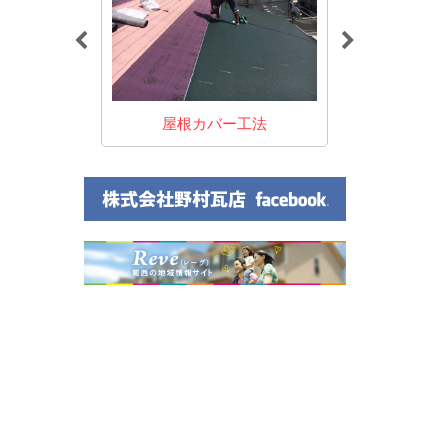
え工事
屋根カバー工法
雨樋・