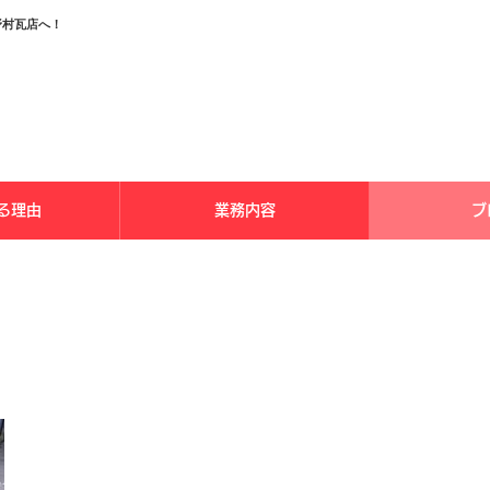
野村瓦店へ！
る理由
業務内容
ブ