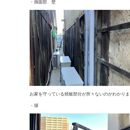
・側面部 壁
お家を守っている焼板部分が所々ないのがわかりま
・塀